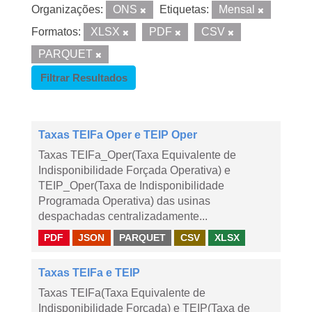
Organizações:
ONS
Etiquetas:
Mensal
Formatos:
XLSX
PDF
CSV
PARQUET
Filtrar Resultados
Taxas TEIFa Oper e TEIP Oper
Taxas TEIFa_Oper(Taxa Equivalente de
Indisponibilidade Forçada Operativa) e
TEIP_Oper(Taxa de Indisponibilidade
Programada Operativa) das usinas
despachadas centralizadamente...
PDF
JSON
PARQUET
CSV
XLSX
Taxas TEIFa e TEIP
Taxas TEIFa(Taxa Equivalente de
Indisponibilidade Forçada) e TEIP(Taxa de