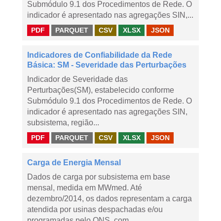
Submódulo 9.1 dos Procedimentos de Rede. O
indicador é apresentado nas agregações SIN,...
PDF
PARQUET
CSV
XLSX
JSON
Indicadores de Confiabilidade da Rede
Básica: SM - Severidade das Perturbações
Indicador de Severidade das
Perturbações(SM), estabelecido conforme
Submódulo 9.1 dos Procedimentos de Rede. O
indicador é apresentado nas agregações SIN,
subsistema, região...
PDF
PARQUET
CSV
XLSX
JSON
Carga de Energia Mensal
Dados de carga por subsistema em base
mensal, medida em MWmed. Até
dezembro/2014, os dados representam a carga
atendida por usinas despachadas e/ou
programadas pelo ONS, com...