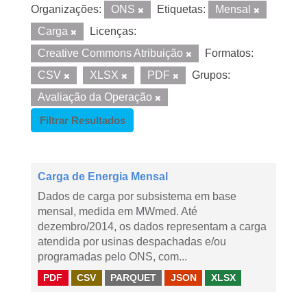
Organizações:
ONS
Etiquetas:
Mensal
Carga
Licenças:
Creative Commons Atribuição
Formatos:
CSV
XLSX
PDF
Grupos:
Avaliação da Operação
Filtrar Resultados
Carga de Energia Mensal
Dados de carga por subsistema em base
mensal, medida em MWmed. Até
dezembro/2014, os dados representam a carga
atendida por usinas despachadas e/ou
programadas pelo ONS, com...
PDF
CSV
PARQUET
JSON
XLSX