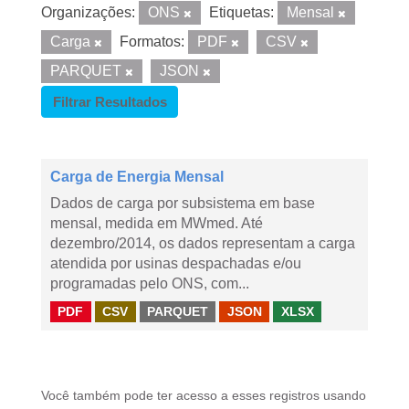
Organizações:
ONS
Etiquetas:
Mensal
Carga
Formatos:
PDF
CSV
PARQUET
JSON
Filtrar Resultados
Carga de Energia Mensal
Dados de carga por subsistema em base
mensal, medida em MWmed. Até
dezembro/2014, os dados representam a carga
atendida por usinas despachadas e/ou
programadas pelo ONS, com...
PDF
CSV
PARQUET
JSON
XLSX
Você também pode ter acesso a esses registros usando