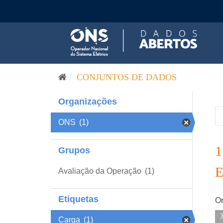
Pular para o conteúdo
CONJUNTOS DE DADOS
Organizações
ONS
(1)
Grupos
Avaliação da Operação
(1)
Etiquetas
Or
Carga
(1)