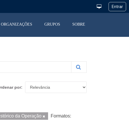
ORGANIZAÇÕES
GRUPOS
SOBRE
rdenar por
istórico da Operação
Formatos: