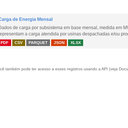
Carga de Energia Mensal
Dados de carga por subsistema em base mensal, medida em M
representam a carga atendida por usinas despachadas e/ou pr
PDF
CSV
PARQUET
JSON
XLSX
cê também pode ter acesso a esses registros usando a
API
(veja
Docu