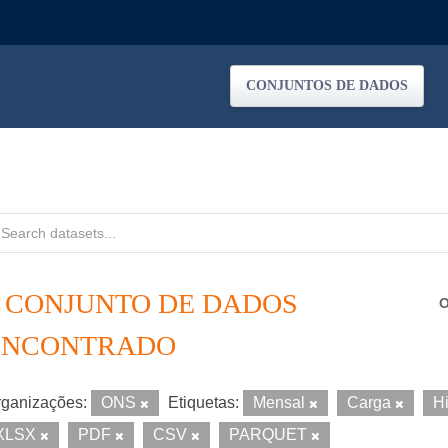
CONJUNTOS DE DADOS
1 CONJUNTO DE DADOS
O
ENCONTRADO
ganizações:
ONS
Etiquetas:
Mensal
Carga
H
XLSX
PDF
CSV
PARQUET