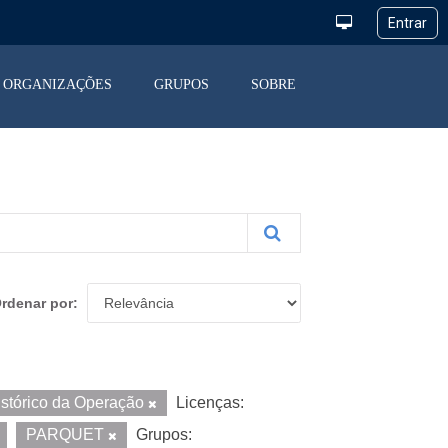
ORGANIZAÇÕES
GRUPOS
SOBRE
rdenar por
istórico da Operação
Licenças:
PARQUET
Grupos: