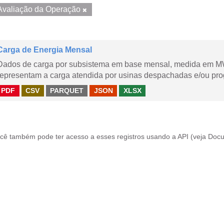
Avaliação da Operação
Carga de Energia Mensal
Dados de carga por subsistema em base mensal, medida em M
representam a carga atendida por usinas despachadas e/ou pr
PDF
CSV
PARQUET
JSON
XLSX
cê também pode ter acesso a esses registros usando a
API
(veja
Docu