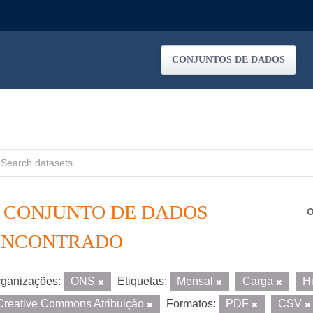
CONJUNTOS DE DADOS
1 CONJUNTO DE DADOS
O
ENCONTRADO
ganizações:
ONS
Etiquetas:
Mensal
Carga
H
Creative Commons Atribuição
Formatos:
PDF
CSV