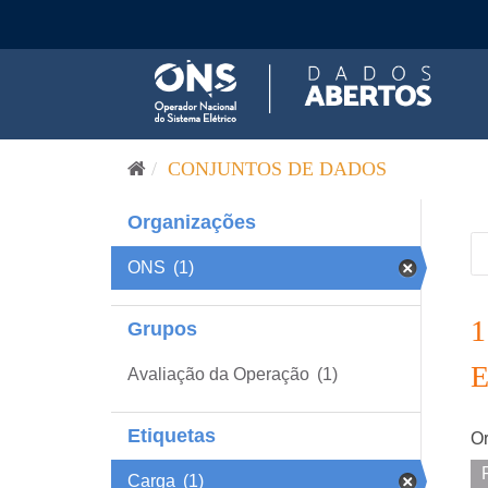
Pular para o conteúdo
CONJUNTOS DE DADOS
Organizações
ONS
(1)
Grupos
Avaliação da Operação
(1)
Etiquetas
Or
Carga
(1)