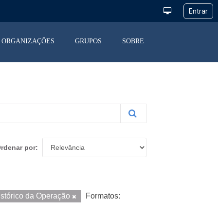
ORGANIZAÇÕES
GRUPOS
SOBRE
rdenar por
istórico da Operação
Formatos: