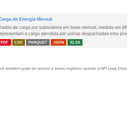
Carga de Energia Mensal
Dados de carga por subsistema em base mensal, medida em M
representam a carga atendida por usinas despachadas e/ou pr
PDF
CSV
PARQUET
JSON
XLSX
cê também pode ter acesso a esses registros usando a
API
(veja
Docu