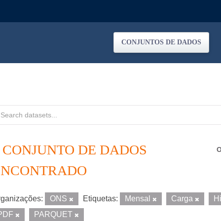
CONJUNTOS DE DADOS
1 CONJUNTO DE DADOS
O
ENCONTRADO
ganizações:
ONS
Etiquetas:
Mensal
Carga
H
PDF
PARQUET