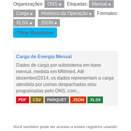
Organizações:
ONS
Etiquetas:
Mensal
Carga
Histórico da Operação
Formatos:
XLSX
JSON
Filtrar Resultados
Carga de Energia Mensal
Dados de carga por subsistema em base
mensal, medida em MWmed. Até
dezembro/2014, os dados representam a carga
atendida por usinas despachadas e/ou
programadas pelo ONS, com...
PDF
CSV
PARQUET
JSON
XLSX
Você também pode ter acesso a esses registros usando