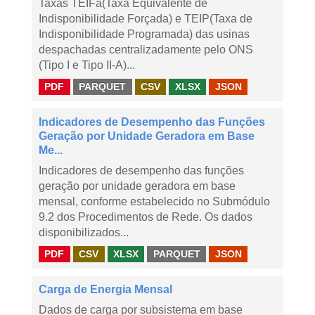
Taxas TEIFa(Taxa Equivalente de
Indisponibilidade Forçada) e TEIP(Taxa de
Indisponibilidade Programada) das usinas
despachadas centralizadamente pelo ONS
(Tipo I e Tipo II-A)...
PDF
PARQUET
CSV
XLSX
JSON
Indicadores de Desempenho das Funções
Geração por Unidade Geradora em Base
Me...
Indicadores de desempenho das funções
geração por unidade geradora em base
mensal, conforme estabelecido no Submódulo
9.2 dos Procedimentos de Rede. Os dados
disponibilizados...
PDF
CSV
XLSX
PARQUET
JSON
Carga de Energia Mensal
Dados de carga por subsistema em base