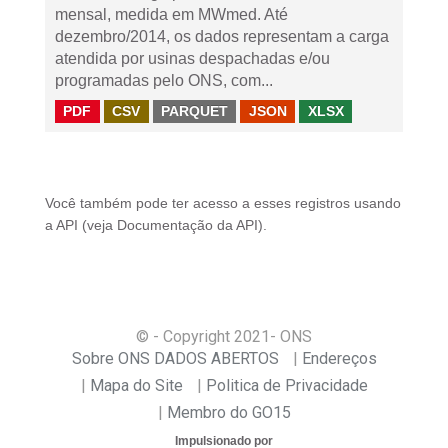
mensal, medida em MWmed. Até
dezembro/2014, os dados representam a carga
atendida por usinas despachadas e/ou
programadas pelo ONS, com...
PDF
CSV
PARQUET
JSON
XLSX
Você também pode ter acesso a esses registros usando
a
API
(veja
Documentação da API
).
© - Copyright
2021
- ONS
Sobre ONS DADOS ABERTOS
Endereços
Mapa do Site
Politica de Privacidade
Membro do GO15
Impulsionado por