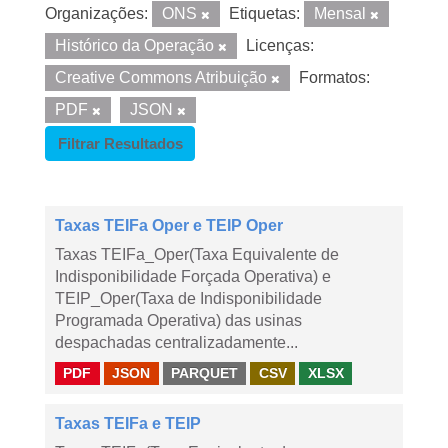
Organizações:
ONS
Etiquetas:
Mensal
Histórico da Operação
Licenças:
Creative Commons Atribuição
Formatos:
PDF
JSON
Filtrar Resultados
Taxas TEIFa Oper e TEIP Oper
Taxas TEIFa_Oper(Taxa Equivalente de
Indisponibilidade Forçada Operativa) e
TEIP_Oper(Taxa de Indisponibilidade
Programada Operativa) das usinas
despachadas centralizadamente...
PDF
JSON
PARQUET
CSV
XLSX
Taxas TEIFa e TEIP