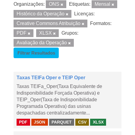
Organizações:
ONS
Etiquetas:
Mensal
Histórico da Operação
Licenças:
Creative Commons Atribuição
Formatos:
PDF
XLSX
Grupos:
Avaliação da Operação
Filtrar Resultados
Taxas TEIFa Oper e TEIP Oper
Taxas TEIFa_Oper(Taxa Equivalente de
Indisponibilidade Forçada Operativa) e
TEIP_Oper(Taxa de Indisponibilidade
Programada Operativa) das usinas
despachadas centralizadamente...
PDF
JSON
PARQUET
CSV
XLSX