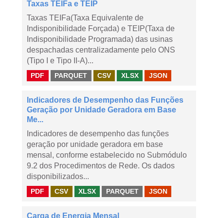
Taxas TEIFa e TEIP
Taxas TEIFa(Taxa Equivalente de
Indisponibilidade Forçada) e TEIP(Taxa de
Indisponibilidade Programada) das usinas
despachadas centralizadamente pelo ONS
(Tipo I e Tipo II-A)...
PDF
PARQUET
CSV
XLSX
JSON
Indicadores de Desempenho das Funções
Geração por Unidade Geradora em Base
Me...
Indicadores de desempenho das funções
geração por unidade geradora em base
mensal, conforme estabelecido no Submódulo
9.2 dos Procedimentos de Rede. Os dados
disponibilizados...
PDF
CSV
XLSX
PARQUET
JSON
Carga de Energia Mensal