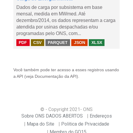
Dados de carga por subsistema em base
mensal, medida em MWmed. Até
dezembro/2014, os dados representam a carga
atendida por usinas despachadas e/ou
programadas pelo ONS, com...
PDF
CSV
PARQUET
JSON
XLSX
Você também pode ter acesso a esses registros usando
a
API
(veja
Documentação da API
).
© - Copyright
2021
- ONS
Sobre ONS DADOS ABERTOS
Endereços
Mapa do Site
Politica de Privacidade
Membro do GO15