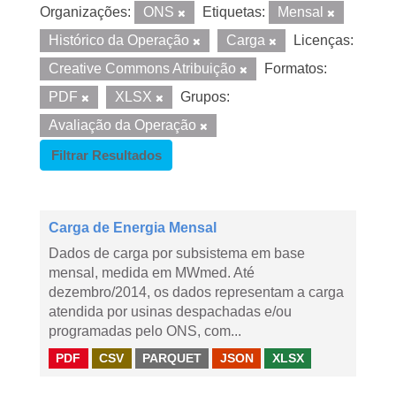
Organizações:
ONS
Etiquetas:
Mensal
Histórico da Operação
Carga
Licenças:
Creative Commons Atribuição
Formatos:
PDF
XLSX
Grupos:
Avaliação da Operação
Filtrar Resultados
Carga de Energia Mensal
Dados de carga por subsistema em base
mensal, medida em MWmed. Até
dezembro/2014, os dados representam a carga
atendida por usinas despachadas e/ou
programadas pelo ONS, com...
PDF
CSV
PARQUET
JSON
XLSX