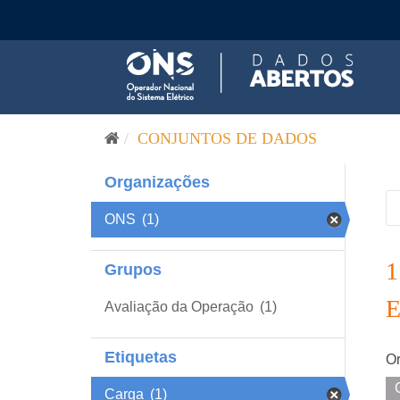
Pular para o conteúdo
CONJUNTOS DE DADOS
Organizações
ONS
(1)
Grupos
Avaliação da Operação
(1)
Etiquetas
Or
Carga
(1)