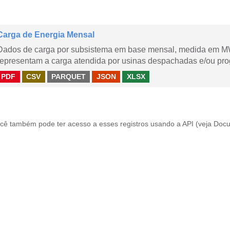
Carga de Energia Mensal
Dados de carga por subsistema em base mensal, medida em M
representam a carga atendida por usinas despachadas e/ou pr
PDF
CSV
PARQUET
JSON
XLSX
cê também pode ter acesso a esses registros usando a
API
(veja
Docu