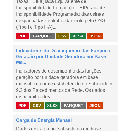
Taxas TEIFa(Taxa Equivalente de
Indisponibilidade Forçada) e TEIP(Taxa de
Indisponibilidade Programada) das usinas
despachadas centralizadamente pelo ONS
(Tipo I e Tipo II-A)...
PDF
PARQUET
CSV
XLSX
JSON
Indicadores de Desempenho das Funções
Geração por Unidade Geradora em Base
Me...
Indicadores de desempenho das funções
geração por unidade geradora em base
mensal, conforme estabelecido no Submódulo
9.2 dos Procedimentos de Rede. Os dados
disponibilizados...
PDF
CSV
XLSX
PARQUET
JSON
Carga de Energia Mensal
Dados de carga por subsistema em base