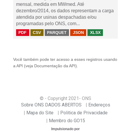
mensal, medida em MWmed. Até
dezembro/2014, os dados representam a carga
atendida por usinas despachadas e/ou
programadas pelo ONS, com...
PDF
CSV
PARQUET
JSON
XLSX
Você também pode ter acesso a esses registros usando
a
API
(veja
Documentação da API
).
© - Copyright
2021
- ONS
Sobre ONS DADOS ABERTOS
Endereços
Mapa do Site
Politica de Privacidade
Membro do GO15
Impulsionado por