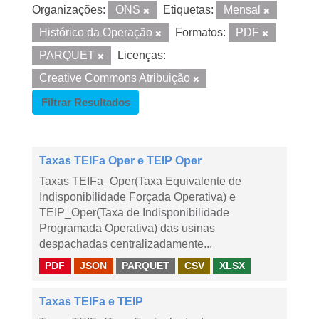
Organizações:
ONS
Etiquetas:
Mensal
Histórico da Operação
Formatos:
PDF
PARQUET
Licenças:
Creative Commons Atribuição
Filtrar Resultados
Taxas TEIFa Oper e TEIP Oper
Taxas TEIFa_Oper(Taxa Equivalente de
Indisponibilidade Forçada Operativa) e
TEIP_Oper(Taxa de Indisponibilidade
Programada Operativa) das usinas
despachadas centralizadamente...
PDF
JSON
PARQUET
CSV
XLSX
Taxas TEIFa e TEIP