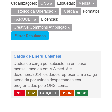
Organizações:
ONS
Etiquetas:
Mensal
Histórico da Operação
Carga
Formatos:
PARQUET
Licenças:
Creative Commons Atribuição
Filtrar Resultados
Carga de Energia Mensal
Dados de carga por subsistema em base
mensal, medida em MWmed. Até
dezembro/2014, os dados representam a carga
atendida por usinas despachadas e/ou
programadas pelo ONS, com...
PDF
CSV
PARQUET
JSON
XLSX