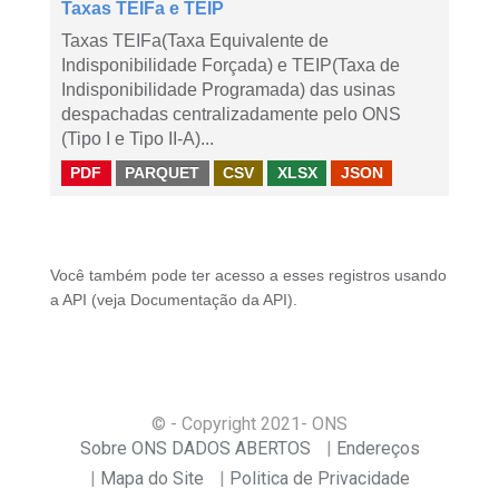
Taxas TEIFa e TEIP
Taxas TEIFa(Taxa Equivalente de
Indisponibilidade Forçada) e TEIP(Taxa de
Indisponibilidade Programada) das usinas
despachadas centralizadamente pelo ONS
(Tipo I e Tipo II-A)...
PDF
PARQUET
CSV
XLSX
JSON
Você também pode ter acesso a esses registros usando
a
API
(veja
Documentação da API
).
© - Copyright
2021
- ONS
Sobre ONS DADOS ABERTOS
Endereços
Mapa do Site
Politica de Privacidade