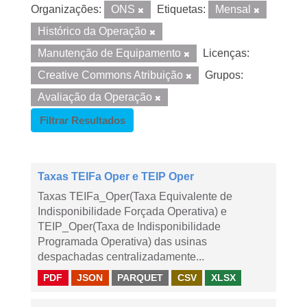
Organizações:
ONS
Etiquetas:
Mensal
Histórico da Operação
Manutenção de Equipamento
Licenças:
Creative Commons Atribuição
Grupos:
Avaliação da Operação
Filtrar Resultados
Taxas TEIFa Oper e TEIP Oper
Taxas TEIFa_Oper(Taxa Equivalente de
Indisponibilidade Forçada Operativa) e
TEIP_Oper(Taxa de Indisponibilidade
Programada Operativa) das usinas
despachadas centralizadamente...
PDF
JSON
PARQUET
CSV
XLSX