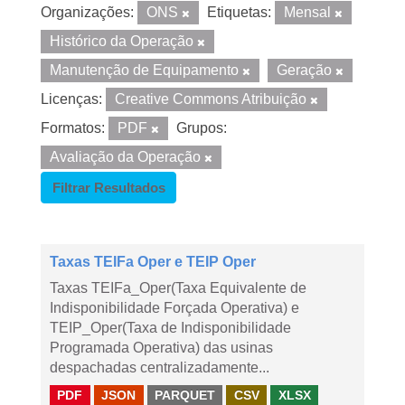
Organizações:
ONS
Etiquetas:
Mensal
Histórico da Operação
Manutenção de Equipamento
Geração
Licenças:
Creative Commons Atribuição
Formatos:
PDF
Grupos:
Avaliação da Operação
Filtrar Resultados
Taxas TEIFa Oper e TEIP Oper
Taxas TEIFa_Oper(Taxa Equivalente de
Indisponibilidade Forçada Operativa) e
TEIP_Oper(Taxa de Indisponibilidade
Programada Operativa) das usinas
despachadas centralizadamente...
PDF
JSON
PARQUET
CSV
XLSX