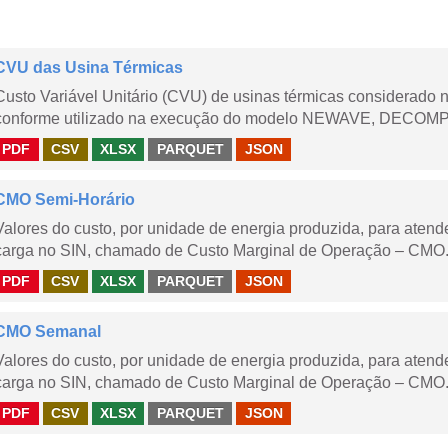
CVU das Usina Térmicas
Custo Variável Unitário (CVU) de usinas térmicas considerado
conforme utilizado na execução do modelo NEWAVE, DECOMP,
PDF
CSV
XLSX
PARQUET
JSON
CMO Semi-Horário
Valores do custo, por unidade de energia produzida, para aten
carga no SIN, chamado de Custo Marginal de Operação – CMO.
PDF
CSV
XLSX
PARQUET
JSON
CMO Semanal
Valores do custo, por unidade de energia produzida, para aten
carga no SIN, chamado de Custo Marginal de Operação – CMO. 
PDF
CSV
XLSX
PARQUET
JSON