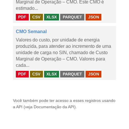
Marginal de Operação – CMO. Este CMO é
estimado...
PDF
CSV
XLSX
PARQUET
JSON
CMO Semanal
Valores do custo, por unidade de energia
produzida, para atender ao incremento de uma
unidade de carga no SIN, chamado de Custo
Marginal de Operação – CMO. Valores para
cada...
PDF
CSV
XLSX
PARQUET
JSON
Você também pode ter acesso a esses registros usando
a
API
(veja
Documentação da API
).