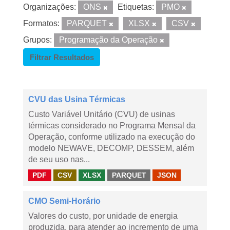
Organizações:
ONS
Etiquetas:
PMO
Formatos:
PARQUET
XLSX
CSV
Grupos:
Programação da Operação
Filtrar Resultados
CVU das Usina Térmicas
Custo Variável Unitário (CVU) de usinas
térmicas considerado no Programa Mensal da
Operação, conforme utilizado na execução do
modelo NEWAVE, DECOMP, DESSEM, além
de seu uso nas...
PDF
CSV
XLSX
PARQUET
JSON
CMO Semi-Horário
Valores do custo, por unidade de energia
produzida, para atender ao incremento de uma