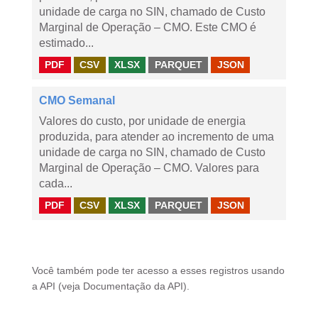
unidade de carga no SIN, chamado de Custo
Marginal de Operação – CMO. Este CMO é
estimado...
PDF
CSV
XLSX
PARQUET
JSON
CMO Semanal
Valores do custo, por unidade de energia
produzida, para atender ao incremento de uma
unidade de carga no SIN, chamado de Custo
Marginal de Operação – CMO. Valores para
cada...
PDF
CSV
XLSX
PARQUET
JSON
Você também pode ter acesso a esses registros usando
a
API
(veja
Documentação da API
).