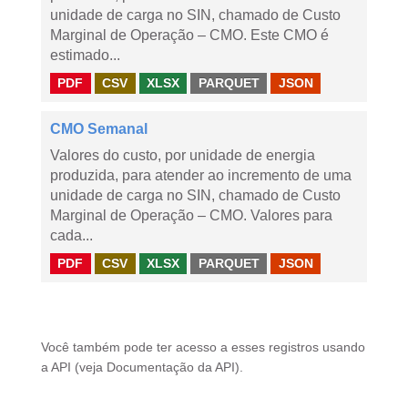
unidade de carga no SIN, chamado de Custo
Marginal de Operação – CMO. Este CMO é
estimado...
PDF
CSV
XLSX
PARQUET
JSON
CMO Semanal
Valores do custo, por unidade de energia
produzida, para atender ao incremento de uma
unidade de carga no SIN, chamado de Custo
Marginal de Operação – CMO. Valores para
cada...
PDF
CSV
XLSX
PARQUET
JSON
Você também pode ter acesso a esses registros usando
a
API
(veja
Documentação da API
).