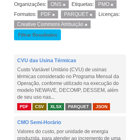
Organizações:
ONS
Etiquetas:
PMO
Formatos:
PDF
PARQUET
Licenças:
Creative Commons Atribuição
Filtrar Resultados
CVU das Usina Térmicas
Custo Variável Unitário (CVU) de usinas
térmicas considerado no Programa Mensal da
Operação, conforme utilizado na execução do
modelo NEWAVE, DECOMP, DESSEM, além
de seu uso nas...
PDF
CSV
XLSX
PARQUET
JSON
CMO Semi-Horário
Valores do custo, por unidade de energia
produzida, para atender ao incremento de uma