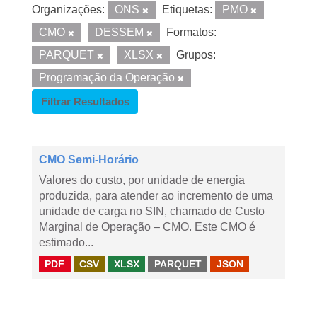
Organizações:
ONS
Etiquetas:
PMO
CMO
DESSEM
Formatos:
PARQUET
XLSX
Grupos:
Programação da Operação
Filtrar Resultados
CMO Semi-Horário
Valores do custo, por unidade de energia
produzida, para atender ao incremento de uma
unidade de carga no SIN, chamado de Custo
Marginal de Operação – CMO. Este CMO é
estimado...
PDF
CSV
XLSX
PARQUET
JSON