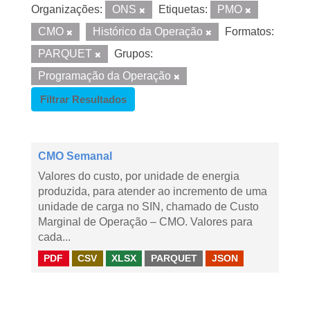
Organizações:
ONS
Etiquetas:
PMO
CMO
Histórico da Operação
Formatos:
PARQUET
Grupos:
Programação da Operação
Filtrar Resultados
CMO Semanal
Valores do custo, por unidade de energia
produzida, para atender ao incremento de uma
unidade de carga no SIN, chamado de Custo
Marginal de Operação – CMO. Valores para
cada...
PDF
CSV
XLSX
PARQUET
JSON