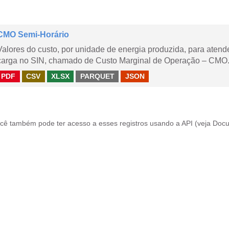
CMO Semi-Horário
Valores do custo, por unidade de energia produzida, para aten
carga no SIN, chamado de Custo Marginal de Operação – CMO.
PDF
CSV
XLSX
PARQUET
JSON
cê também pode ter acesso a esses registros usando a
API
(veja
Docu