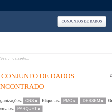
CONJUNTOS DE DADOS
1 CONJUNTO DE DADOS
O
ENCONTRADO
ganizações:
ONS
Etiquetas:
PMO
DESSEM
Gr
rmatos:
PARQUET