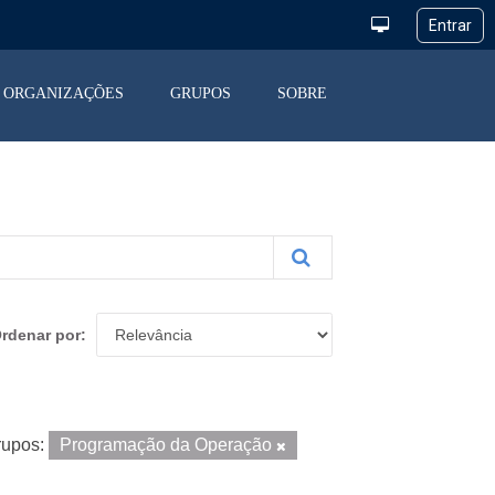
ORGANIZAÇÕES
GRUPOS
SOBRE
rdenar por
upos:
Programação da Operação