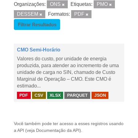
Organizações:
ONS
Etiquetas:
PMO
DESSEM
Formatos:
PDF
Filtrar Resultados
CMO Semi-Horário
Valores do custo, por unidade de energia
produzida, para atender ao incremento de uma
unidade de carga no SIN, chamado de Custo
Marginal de Operação – CMO. Este CMO é
estimado...
PDF
CSV
XLSX
PARQUET
JSON
Você também pode ter acesso a esses registros usando
a
API
(veja
Documentação da API
).