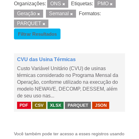
Organizações:
ONS
Etiquetas:
PMO
Geração
Semanal
Formatos:
PARQUET
Filtrar Resultados
CVU das Usina Térmicas
Custo Variável Unitário (CVU) de usinas
térmicas considerado no Programa Mensal da
Operação, conforme utilizado na execução do
modelo NEWAVE, DECOMP, DESSEM, além
de seu uso nas...
PDF
CSV
XLSX
PARQUET
JSON
Você também pode ter acesso a esses registros usando