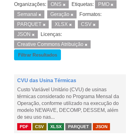
Organizações:
ONS
Etiquetas:
PMO
Semanal
Geração
Formatos:
PARQUET
XLSX
CSV
JSON
Licenças:
Creative Commons Atribuição
Filtrar Resultados
CVU das Usina Térmicas
Custo Variável Unitário (CVU) de usinas
térmicas considerado no Programa Mensal da
Operação, conforme utilizado na execução do
modelo NEWAVE, DECOMP, DESSEM, além
de seu uso nas...
PDF
CSV
XLSX
PARQUET
JSON