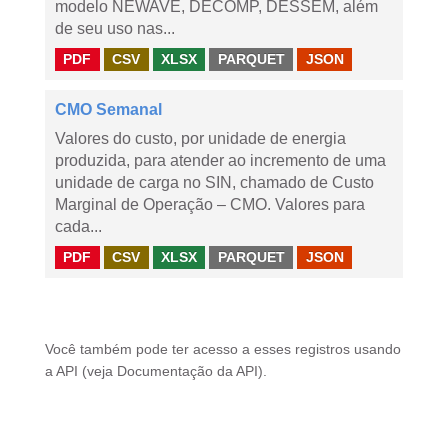
modelo NEWAVE, DECOMP, DESSEM, além
de seu uso nas...
PDF
CSV
XLSX
PARQUET
JSON
CMO Semanal
Valores do custo, por unidade de energia
produzida, para atender ao incremento de uma
unidade de carga no SIN, chamado de Custo
Marginal de Operação – CMO. Valores para
cada...
PDF
CSV
XLSX
PARQUET
JSON
Você também pode ter acesso a esses registros usando
a
API
(veja
Documentação da API
).