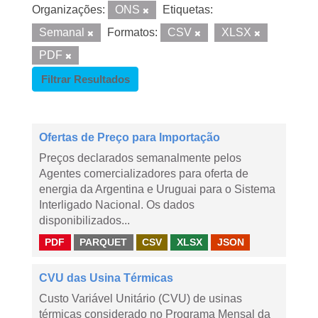
Organizações:
ONS
Etiquetas:
Semanal
Formatos:
CSV
XLSX
PDF
Filtrar Resultados
Ofertas de Preço para Importação
Preços declarados semanalmente pelos
Agentes comercializadores para oferta de
energia da Argentina e Uruguai para o Sistema
Interligado Nacional. Os dados
disponibilizados...
PDF
PARQUET
CSV
XLSX
JSON
CVU das Usina Térmicas
Custo Variável Unitário (CVU) de usinas
térmicas considerado no Programa Mensal da