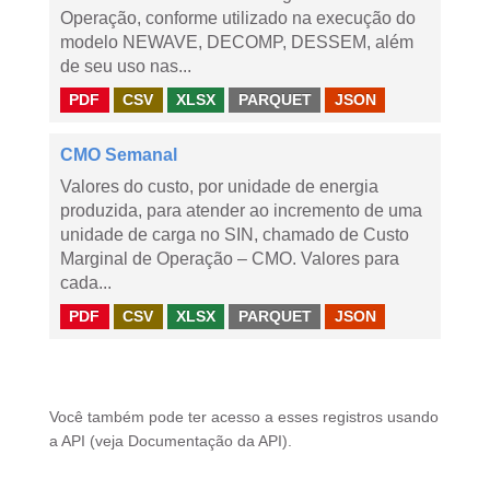
Operação, conforme utilizado na execução do
modelo NEWAVE, DECOMP, DESSEM, além
de seu uso nas...
PDF
CSV
XLSX
PARQUET
JSON
CMO Semanal
Valores do custo, por unidade de energia
produzida, para atender ao incremento de uma
unidade de carga no SIN, chamado de Custo
Marginal de Operação – CMO. Valores para
cada...
PDF
CSV
XLSX
PARQUET
JSON
Você também pode ter acesso a esses registros usando
a
API
(veja
Documentação da API
).