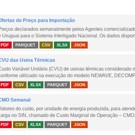
Ofertas de Preço para Importação
Preços declarados semanalmente pelos Agentes comercializador
e Uruguai para o Sistema Interligado Nacional. Os dados disponi
PDF
PARQUET
CSV
XLSX
JSON
CVU das Usina Térmicas
Custo Variável Unitário (CVU) de usinas térmicas considerado
conforme utilizado na execução do modelo NEWAVE, DECOMP,
PDF
CSV
XLSX
PARQUET
JSON
CMO Semanal
Valores do custo, por unidade de energia produzida, para aten
carga no SIN, chamado de Custo Marginal de Operação – CMO. 
PDF
CSV
XLSX
PARQUET
JSON