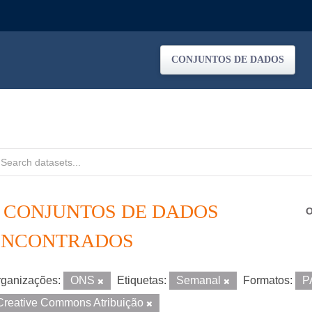
CONJUNTOS DE DADOS
3 CONJUNTOS DE DADOS
O
ENCONTRADOS
ganizações:
ONS
Etiquetas:
Semanal
Formatos:
P
Creative Commons Atribuição