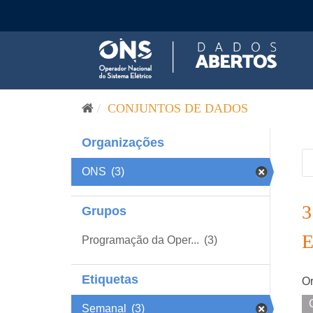
Pular para o conteúdo
CONJUNTOS DE DADOS
Organizações
ONS
(3)
Grupos
Programação da Oper...
(3)
Etiquetas
Or
Semanal
(3)