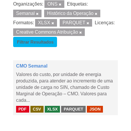
Organizações:
ONS
Etiquetas:
Semanal
Histórico da Operação
Formatos:
XLSX
PARQUET
Licenças:
Creative Commons Atribuição
Filtrar Resultados
CMO Semanal
Valores do custo, por unidade de energia
produzida, para atender ao incremento de uma
unidade de carga no SIN, chamado de Custo
Marginal de Operação – CMO. Valores para
cada...
PDF
CSV
XLSX
PARQUET
JSON