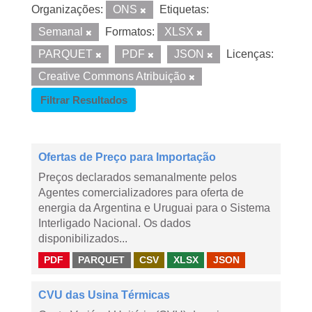
Organizações:
ONS
Etiquetas:
Semanal
Formatos:
XLSX
PARQUET
PDF
JSON
Licenças:
Creative Commons Atribuição
Filtrar Resultados
Ofertas de Preço para Importação
Preços declarados semanalmente pelos
Agentes comercializadores para oferta de
energia da Argentina e Uruguai para o Sistema
Interligado Nacional. Os dados
disponibilizados...
PDF
PARQUET
CSV
XLSX
JSON
CVU das Usina Térmicas