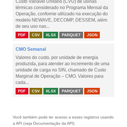
Custo Variável Unitário (CVU) de usinas
térmicas considerado no Programa Mensal da
Operação, conforme utilizado na execução do
modelo NEWAVE, DECOMP, DESSEM, além
de seu uso nas...
PDF
CSV
XLSX
PARQUET
JSON
CMO Semanal
Valores do custo, por unidade de energia
produzida, para atender ao incremento de uma
unidade de carga no SIN, chamado de Custo
Marginal de Operação – CMO. Valores para
cada...
PDF
CSV
XLSX
PARQUET
JSON
Você também pode ter acesso a esses registros usando
a
API
(veja
Documentação da API
).