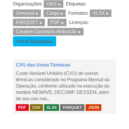
Organizações:
ONS
Etiquetas:
Semanal
Carga
Formatos:
XLSX
PARQUET
PDF
Licenças:
Creative Commons Atribuição
Filtrar Resultados
CVU das Usina Térmicas
Custo Variável Unitário (CVU) de usinas
térmicas considerado no Programa Mensal da
Operação, conforme utilizado na execução do
modelo NEWAVE, DECOMP, DESSEM, além
de seu uso nas...
PDF
CSV
XLSX
PARQUET
JSON