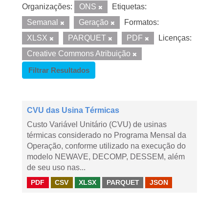
Organizações:
ONS
Etiquetas:
Semanal
Geração
Formatos:
XLSX
PARQUET
PDF
Licenças:
Creative Commons Atribuição
Filtrar Resultados
CVU das Usina Térmicas
Custo Variável Unitário (CVU) de usinas
térmicas considerado no Programa Mensal da
Operação, conforme utilizado na execução do
modelo NEWAVE, DECOMP, DESSEM, além
de seu uso nas...
PDF
CSV
XLSX
PARQUET
JSON