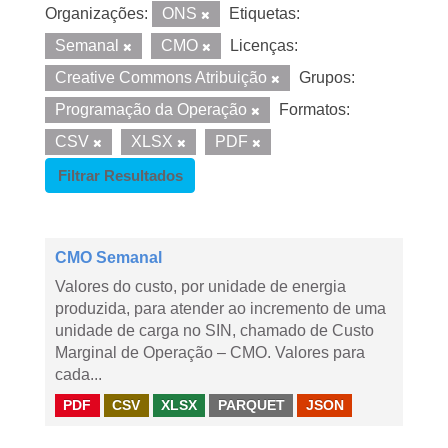
Organizações:
ONS
Etiquetas:
Semanal
CMO
Licenças:
Creative Commons Atribuição
Grupos:
Programação da Operação
Formatos:
CSV
XLSX
PDF
Filtrar Resultados
CMO Semanal
Valores do custo, por unidade de energia
produzida, para atender ao incremento de uma
unidade de carga no SIN, chamado de Custo
Marginal de Operação – CMO. Valores para
cada...
PDF
CSV
XLSX
PARQUET
JSON