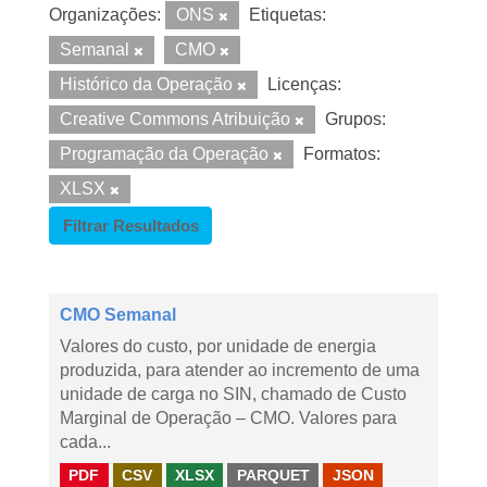
Organizações:
ONS
Etiquetas:
Semanal
CMO
Histórico da Operação
Licenças:
Creative Commons Atribuição
Grupos:
Programação da Operação
Formatos:
XLSX
Filtrar Resultados
CMO Semanal
Valores do custo, por unidade de energia
produzida, para atender ao incremento de uma
unidade de carga no SIN, chamado de Custo
Marginal de Operação – CMO. Valores para
cada...
PDF
CSV
XLSX
PARQUET
JSON