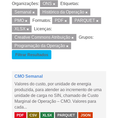
Organizações:
ONS
Etiquetas:
Semanal
Histórico da Operação
PMO
Formatos:
PDF
PARQUET
XLSX
Licenças:
Creative Commons Atribuição
Grupos:
Programação da Operação
Filtrar Resultados
CMO Semanal
Valores do custo, por unidade de energia
produzida, para atender ao incremento de uma
unidade de carga no SIN, chamado de Custo
Marginal de Operação – CMO. Valores para
cada...
PDF
CSV
XLSX
PARQUET
JSON