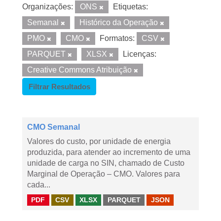
Organizações:
ONS
Etiquetas:
Semanal
Histórico da Operação
PMO
CMO
Formatos:
CSV
PARQUET
XLSX
Licenças:
Creative Commons Atribuição
Filtrar Resultados
CMO Semanal
Valores do custo, por unidade de energia
produzida, para atender ao incremento de uma
unidade de carga no SIN, chamado de Custo
Marginal de Operação – CMO. Valores para
cada...
PDF
CSV
XLSX
PARQUET
JSON