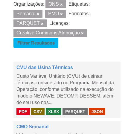
Organizações:
ONS
Etiquetas:
Semanal
PMO
Formatos:
PARQUET
Licenças:
Creative Commons Atribuição
Filtrar Resultados
CVU das Usina Térmicas
Custo Variável Unitário (CVU) de usinas
térmicas considerado no Programa Mensal da
Operação, conforme utilizado na execução do
modelo NEWAVE, DECOMP, DESSEM, além
de seu uso nas...
PDF
CSV
XLSX
PARQUET
JSON
CMO Semanal