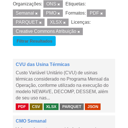
Organizações:
ONS
Etiquetas:
Semanal
PMO
Formatos:
PDF
PARQUET
XLSX
Licenças:
Creative Commons Atribuição
Filtrar Resultados
CVU das Usina Térmicas
Custo Variável Unitário (CVU) de usinas
térmicas considerado no Programa Mensal da
Operação, conforme utilizado na execução do
modelo NEWAVE, DECOMP, DESSEM, além
de seu uso nas...
PDF
CSV
XLSX
PARQUET
JSON
CMO Semanal