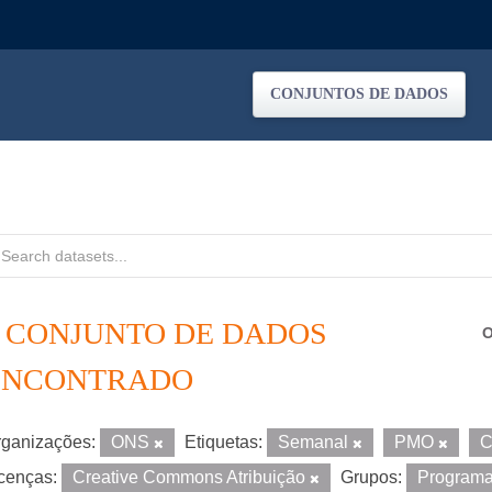
CONJUNTOS DE DADOS
1 CONJUNTO DE DADOS
O
ENCONTRADO
ganizações:
ONS
Etiquetas:
Semanal
PMO
cenças:
Creative Commons Atribuição
Grupos:
Program