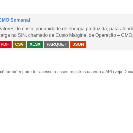
CMO Semanal
Valores do custo, por unidade de energia produzida, para aten
carga no SIN, chamado de Custo Marginal de Operação – CMO. 
PDF
CSV
XLSX
PARQUET
JSON
cê também pode ter acesso a esses registros usando a
API
(veja
Docu