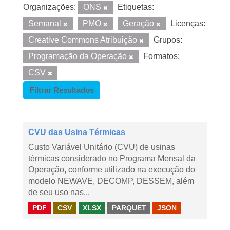
Organizações:
ONS
Etiquetas:
Semanal
PMO
Geração
Licenças:
Creative Commons Atribuição
Grupos:
Programação da Operação
Formatos:
CSV
Filtrar Resultados
CVU das Usina Térmicas
Custo Variável Unitário (CVU) de usinas
térmicas considerado no Programa Mensal da
Operação, conforme utilizado na execução do
modelo NEWAVE, DECOMP, DESSEM, além
de seu uso nas...
PDF
CSV
XLSX
PARQUET
JSON