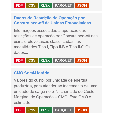
PDF
CSV
XLSX
PARQUET
JSON
Dados de Restrição de Operação por
Constrained-off de Usinas Fotovoltaicas
Informações associadas à apuração das
restrições de operação por Constrained-off nas
usinas fotovoltaicas classificadas nas
modalidades Tipo I, Tipo II-B e Tipo II-C Os
dados...
PDF
CSV
XLSX
PARQUET
JSON
CMO Semi-Horário
Valores do custo, por unidade de energia
produzida, para atender ao incremento de uma
unidade de carga no SIN, chamado de Custo
Marginal de Operação – CMO. Este CMO é
estimado...
PDF
CSV
XLSX
PARQUET
JSON