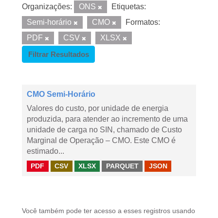
Organizações:
ONS
Etiquetas:
Semi-horário
CMO
Formatos:
PDF
CSV
XLSX
Filtrar Resultados
CMO Semi-Horário
Valores do custo, por unidade de energia
produzida, para atender ao incremento de uma
unidade de carga no SIN, chamado de Custo
Marginal de Operação – CMO. Este CMO é
estimado...
PDF
CSV
XLSX
PARQUET
JSON
Você também pode ter acesso a esses registros usando