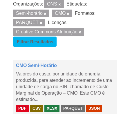
Organizações:
ONS
Etiquetas:
Semi-horário
CMO
Formatos:
PARQUET
Licenças:
Creative Commons Atribuição
Filtrar Resultados
CMO Semi-Horário
Valores do custo, por unidade de energia
produzida, para atender ao incremento de uma
unidade de carga no SIN, chamado de Custo
Marginal de Operação – CMO. Este CMO é
estimado...
PDF
CSV
XLSX
PARQUET
JSON