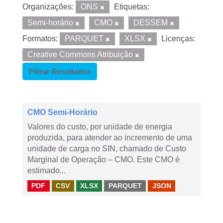
Organizações:
ONS
Etiquetas:
Semi-horário
CMO
DESSEM
Formatos:
PARQUET
XLSX
Licenças:
Creative Commons Atribuição
Filtrar Resultados
CMO Semi-Horário
Valores do custo, por unidade de energia
produzida, para atender ao incremento de uma
unidade de carga no SIN, chamado de Custo
Marginal de Operação – CMO. Este CMO é
estimado...
PDF
CSV
XLSX
PARQUET
JSON