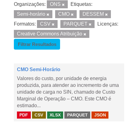
Organizações:
ONS
Etiquetas:
Semi-horário
CMO
DESSEM
Formatos:
CSV
PARQUET
Licenças:
Creative Commons Atribuição
Filtrar Resultados
CMO Semi-Horário
Valores do custo, por unidade de energia
produzida, para atender ao incremento de uma
unidade de carga no SIN, chamado de Custo
Marginal de Operação – CMO. Este CMO é
estimado...
PDF
CSV
XLSX
PARQUET
JSON