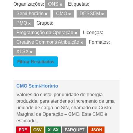
Organizações:
ONS
Etiquetas:
Semi-horário
CMO
DESSEM
PMO
Grupos:
Programação da Operação
Licenças:
Creative Commons Atribuição
Formatos:
XLSX
Filtrar Resultados
CMO Semi-Horário
Valores do custo, por unidade de energia
produzida, para atender ao incremento de uma
unidade de carga no SIN, chamado de Custo
Marginal de Operação – CMO. Este CMO é
estimado...
PDF
CSV
XLSX
PARQUET
JSON