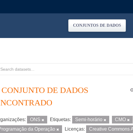
CONJUNTOS DE DADOS
1 CONJUNTO DE DADOS
O
ENCONTRADO
ganizações:
ONS
Etiquetas:
Semi-horário
CMO
Programação da Operação
Licenças:
Creative Commons A