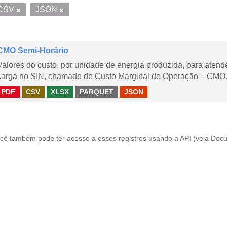
CSV
JSON
CMO Semi-Horário
Valores do custo, por unidade de energia produzida, para aten
carga no SIN, chamado de Custo Marginal de Operação – CMO.
PDF
CSV
XLSX
PARQUET
JSON
cê também pode ter acesso a esses registros usando a
API
(veja
Docu