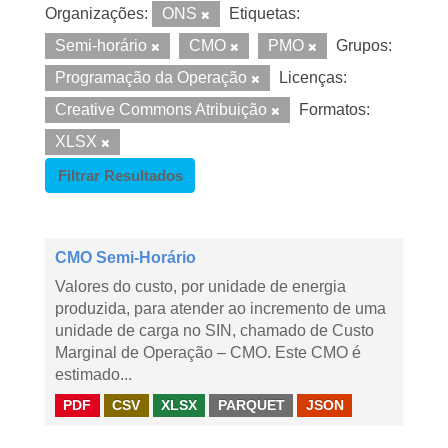
Organizações:
ONS
Etiquetas:
Semi-horário
CMO
PMO
Grupos:
Programação da Operação
Licenças:
Creative Commons Atribuição
Formatos:
XLSX
Filtrar Resultados
CMO Semi-Horário
Valores do custo, por unidade de energia
produzida, para atender ao incremento de uma
unidade de carga no SIN, chamado de Custo
Marginal de Operação – CMO. Este CMO é
estimado...
PDF
CSV
XLSX
PARQUET
JSON