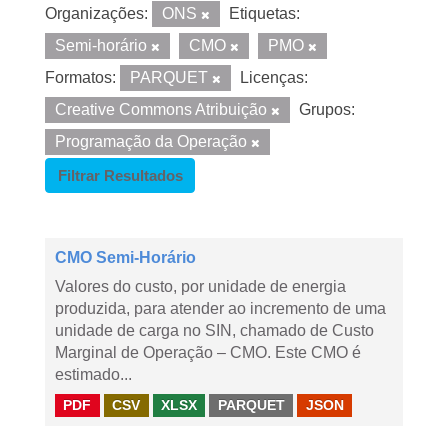
Organizações:
ONS
Etiquetas:
Semi-horário
CMO
PMO
Formatos:
PARQUET
Licenças:
Creative Commons Atribuição
Grupos:
Programação da Operação
Filtrar Resultados
CMO Semi-Horário
Valores do custo, por unidade de energia
produzida, para atender ao incremento de uma
unidade de carga no SIN, chamado de Custo
Marginal de Operação – CMO. Este CMO é
estimado...
PDF
CSV
XLSX
PARQUET
JSON