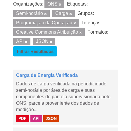
Organizações:
ONS
Etiquetas:
Semi-horário
Carga
Grupos:
Programação da Operação
Licenças:
Creative Commons Atribuição
Formatos:
API
JSON
Filtrar Resultados
Carga de Energia Verificada
Dados de carga verificada na periodicidade
semi-horária por área de carga e suas
componentes de parcela supervisionada pelo
ONS, parcela proveniente dos dados de
medição...
PDF
API
JSON